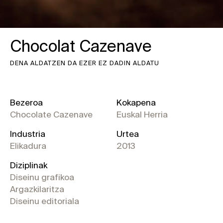
Chocolat Cazenave
DENA ALDATZEN DA EZER EZ DADIN ALDATU
Bezeroa
Kokapena
Chocolate Cazenave
Euskal Herria
Industria
Urtea
Elikadura
2013
Diziplinak
Diseinu grafikoa
Argazkilaritza
Diseinu editoriala