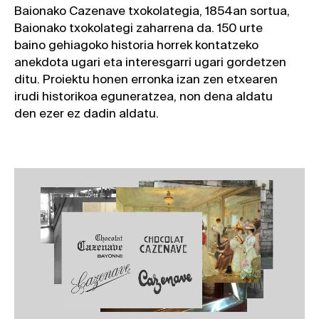
Baionako Cazenave txokolategia, 1854an sortua,
Baionako txokolategi zaharrena da. 150 urte
baino gehiagoko historia horrek kontatzeko
anekdota ugari eta interesgarri ugari gordetzen
ditu. Proiektu honen erronka izan zen etxearen
irudi historikoa eguneratzea, non dena aldatu
den ezer ez dadin aldatu.