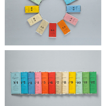
Instagram
Can we
Sagasti
Aviso legal
Linkedin
help
Kalea
Política de
you?
n°1
privacidad
©
Let’s
20271
Mito 2010 –
talk
Irura
2026
Gipuzkoa.
Spain
Maps
mito@mito.eus
T (+34)
943
653
499