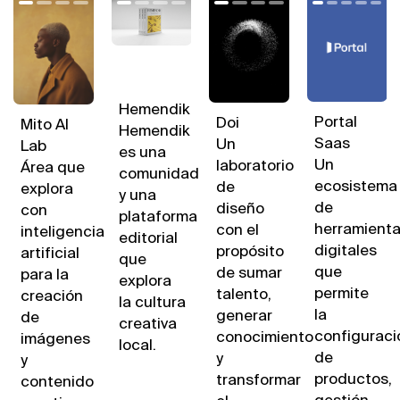
Hemendik
Portal
Doi
Mito AI
Hemendik
Saas
Un
Lab
es una
Un
laboratorio
Área que
comunidad
ecosistema
de
explora
y una
de
diseño
con
plataforma
herramient
con el
inteligencia
editorial
digitales
propósito
artificial
que
que
de sumar
para la
explora
permite
talento,
creación
la cultura
la
generar
de
creativa
configuraci
conocimiento
imágenes
local.
de
y
y
productos,
transformar
contenido