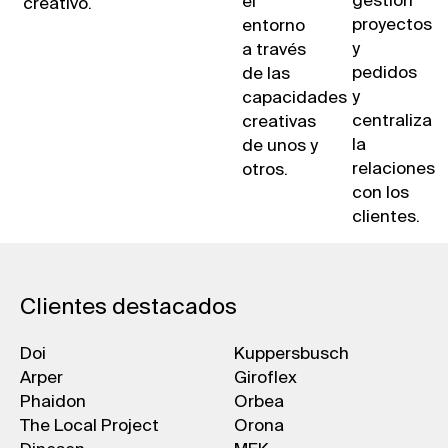
gestión
el
creativo.
proyectos
entorno
y
a través
pedidos
de las
y
capacidades
centraliza
creativas
la
de unos y
relaciones
otros.
con los
clientes.
Clientes destacados
Doi
Kuppersbusch
Arper
Giroflex
Phaidon
Orbea
The Local Project
Orona