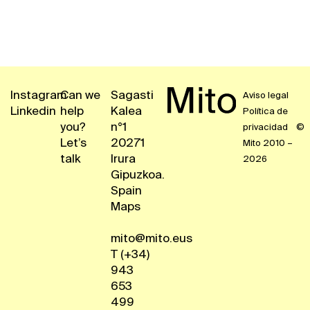
Instagram
Can we
Sagasti
Aviso legal
Linkedin
help
Kalea
Política de
you?
n°1
privacidad
©
EU
EN
FR
ES
Let’s
20271
Mito 2010 –
talk
Irura
2026
Gipuzkoa.
Spain
Maps
mito@mito.eus
T (+34)
943
653
499