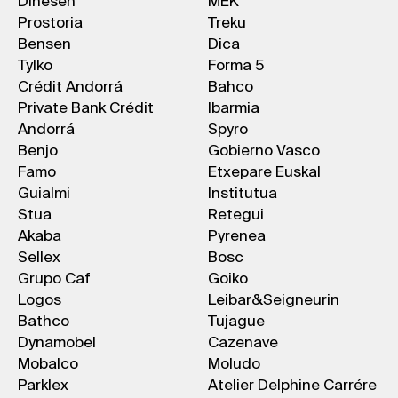
Dinesen
MEK
Prostoria
Treku
Bensen
Dica
Tylko
Forma 5
Crédit Andorrá
Bahco
Private Bank Crédit
Ibarmia
Andorrá
Spyro
Benjo
Gobierno Vasco
Famo
Etxepare Euskal
Guialmi
Institutua
Stua
Retegui
Akaba
Pyrenea
Sellex
Bosc
Grupo Caf
Goiko
Logos
Leibar&Seigneurin
Bathco
Tujague
Dynamobel
Cazenave
Mobalco
Moludo
Parklex
Atelier Delphine Carrére