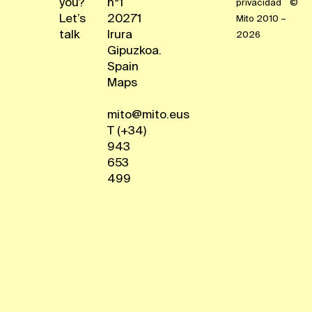
you?
n°1
privacidad
©
Let’s
20271
Mito 2010 –
talk
Irura
2026
Gipuzkoa.
Spain
Maps
mito@mito.eus
T (+34)
943
653
499