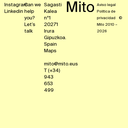
Instagram
Can we
Sagasti
Aviso legal
Linkedin
help
Kalea
Política de
you?
n°1
privacidad
©
Let’s
20271
Mito 2010 –
talk
Irura
2026
Gipuzkoa.
Spain
Maps
mito@mito.eus
T (+34)
943
653
499