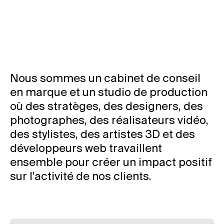
Nous sommes un cabinet de conseil
Instagram
Can we
Sagasti
Aviso legal
en marque et un studio de production
Linkedin
help
Kalea
Política de
où des stratèges, des designers, des
you?
n°1
privacidad
photographes, des réalisateurs vidéo,
Let’s
20271
Mito 2010 –
talk
Irura
2026
des stylistes, des artistes 3D et des
Gipuzkoa.
développeurs web travaillent
Spain
ensemble pour créer un impact positif
Maps
sur l’activité de nos clients.
mito@mito.eus
T (+34)
943
653