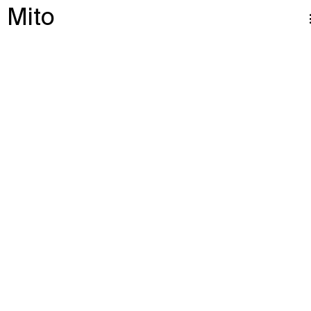
Mito
A multi-disciplinary
creative studio