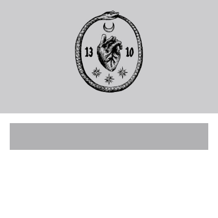
mito@mito.eus
T (+34)
943
653
499