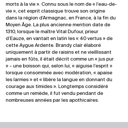
morts à la vie ». Connu sous le nom de « l’eau-de-
vie », cet esprit classique trouve son origine
dans la région d’Armagnac, en France, à la fin du
Moyen Âge. La plus ancienne mention date de
1310, lorsque le maître Vital Dufour, prieur
d’Eauze, en vantait en latin les « 40 vertus » de
cette Aygue Ardente. Brandy clair élaboré
uniquement à partir de raisins et ne vieillissant
jamais en fûts, il était décrit comme un « jus pur
» – une boisson qui, selon lui, « aiguise l’esprit »
Instagram
Can we
Sagasti
Aviso legal
lorsque consommée avec modération, « apaise
Linkedin
help
Kalea
Política de
les larmes » et « libère la langue en donnant du
you?
n°1
privacidad
©
courage aux timides ». Longtemps considéré
Let’s
20271
Mito 2010 –
comme un remède, il fut vendu pendant de
talk
Irura
2026
nombreuses années par les apothicaires.
Gipuzkoa.
Spain
Maps