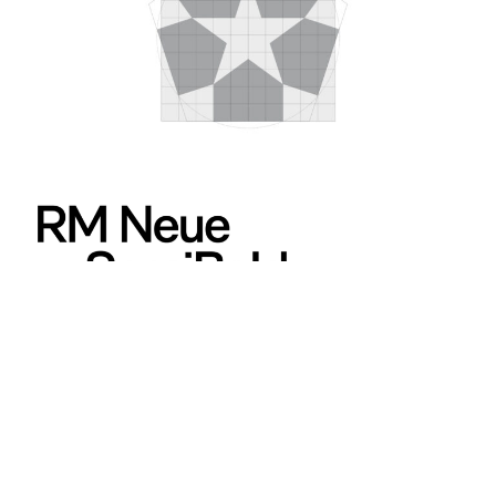
653
499