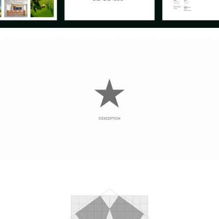
Instagram
Can we
Sagasti
Aviso legal
Linkedin
help
Kalea
Política de
you?
n°1
privacidad
©
Let’s
20271
Mito 2010 –
talk
Irura
2026
Gipuzkoa.
Spain
Maps
mito@mito.eus
T (+34)
943