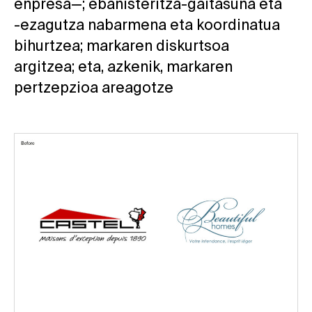
enpresa—; ebanisteritza-gaitasuna eta
-ezagutza nabarmena eta koordinatua
bihurtzea; markaren diskurtsoa
argitzea; eta, azkenik, markaren
pertzepzioa areagotze