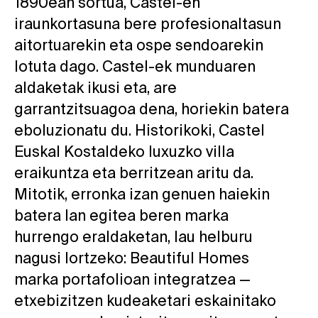
1890ean sortua, Castel-en
iraunkortasuna bere profesionaltasun
aitortuarekin eta ospe sendoarekin
lotuta dago. Castel-ek munduaren
aldaketak ikusi eta, are
garrantzitsuagoa dena, horiekin batera
eboluzionatu du. Historikoki, Castel
Euskal Kostaldeko luxuzko villa
eraikuntza eta berritzean aritu da.
Mitotik, erronka izan genuen haiekin
batera lan egitea beren marka
hurrengo eraldaketan, lau helburu
nagusi lortzeko: Beautiful Homes
marka portafolioan integratzea —
etxebizitzen kudeaketari eskainitako