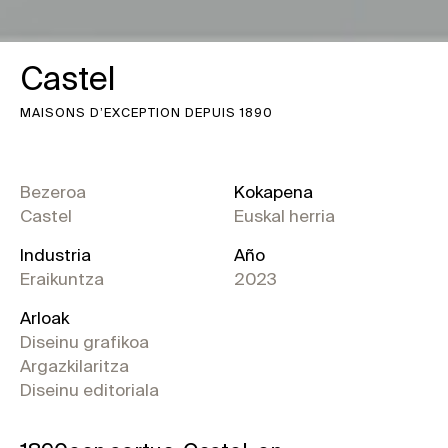
Castel
MAISONS D’EXCEPTION DEPUIS 1890
Bezeroa
Kokapena
Castel
Euskal herria
Industria
Año
Eraikuntza
2023
Arloak
Diseinu grafikoa
Argazkilaritza
Diseinu editoriala