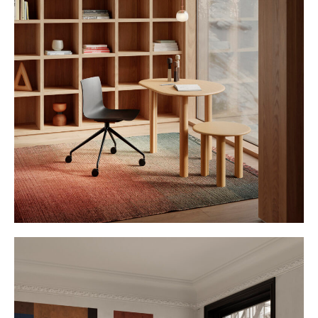
Instagram
Can we
Sagasti
Aviso legal
Linkedin
help
Kalea
Política de
you?
n°1
privacidad
©
Let’s
20271
Mito 2010 –
talk
Irura
2026
Gipuzkoa.
Spain
Maps
mito@mito.eus
T (+34)
943
653
499