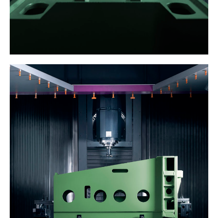
Instagram
Can we
Sagasti
Aviso legal
Linkedin
help
Kalea
Política de
you?
n°1
privacidad
©
Let’s
20271
Mito 2010 –
talk
Irura
2026
Gipuzkoa.
Spain
Maps
mito@mito.eus
T (+34)
943
653
499