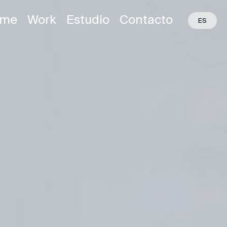
me
Work
Estudio
Contacto
EU
ES
EN
F