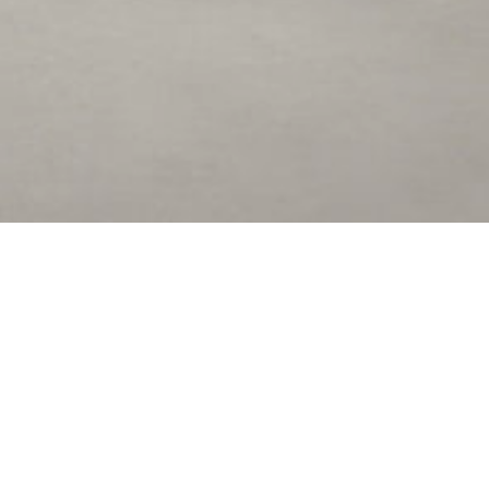
onado la forma en que comprar muebles
ear una experiencia digital fácil de usar sin la