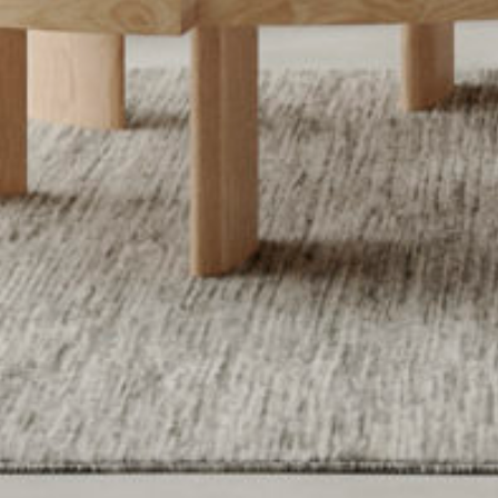
Home
Instagram
Work
Linkedin
Studio