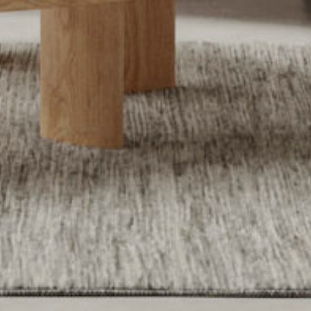
Can we
Sagasti
help you?
Kalea n°1
Let’s talk
20271
Irura
Gipuzkoa.
Spain
Maps
mito@mito.eus
T (+34)
943 653
499