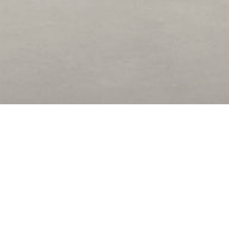
Tylko ha revoluci
“perfect fit” al cr