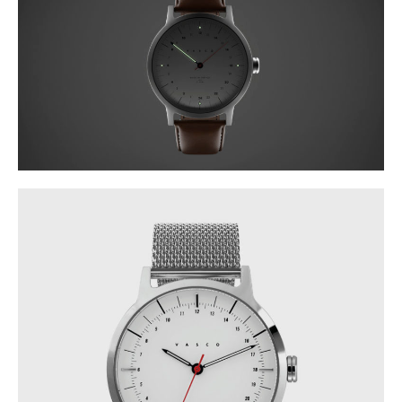
Linkedin
help
Kalea
Política de
you?
n°1
privacidad
©
Let’s
20271
Mito 2010 –
talk
Irura
2026
Gipuzkoa.
Spain
Maps
mito@mito.eus
T (+34)
943
653
499