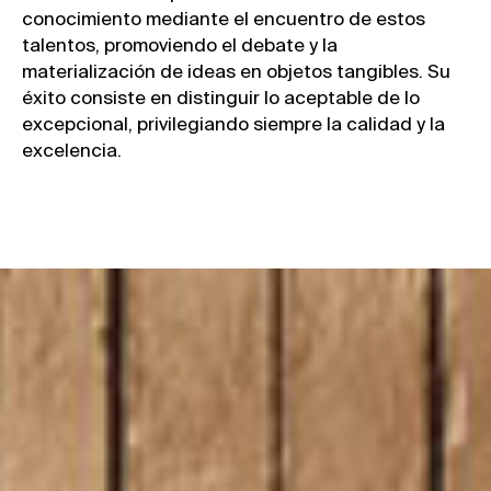
Let’s
20271
Mito 2010 –
conocimiento mediante el encuentro de estos
talk
Irura
2026
talentos, promoviendo el debate y la
Gipuzkoa.
materialización de ideas en objetos tangibles. Su
Spain
éxito consiste en distinguir lo aceptable de lo
Maps
excepcional, privilegiando siempre la calidad y la
excelencia.
mito@mito.eus
T (+34)
943
653
499