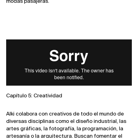
modas pasajeras.
Capítulo 5: Creatividad
Alki colabora con creativos de todo el mundo de
Instagram
Can we
Sagasti
Aviso legal
diversas disciplinas como el diseño industrial, las
Linkedin
help
Kalea
Política de
artes gráficas, la fotografía, la programación, la
you?
n°1
privacidad
©
artesanía o la arquitectura. Buscan fomentar el